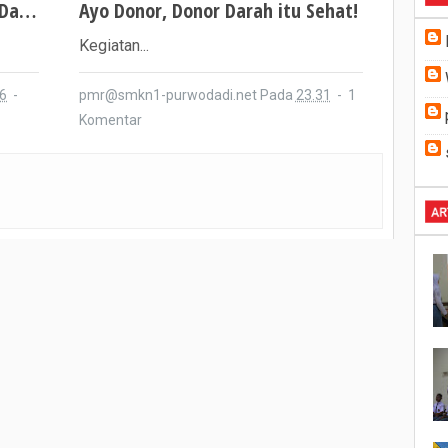
Hidup Bersih dan Sehat Mulai Dari Kita melalui ASMB 2020
Ayo Donor, Donor Darah itu Sehat!
Kegiatan...
6
pmr@smkn1-purwodadi.net
Pada
23.31
1
Komentar