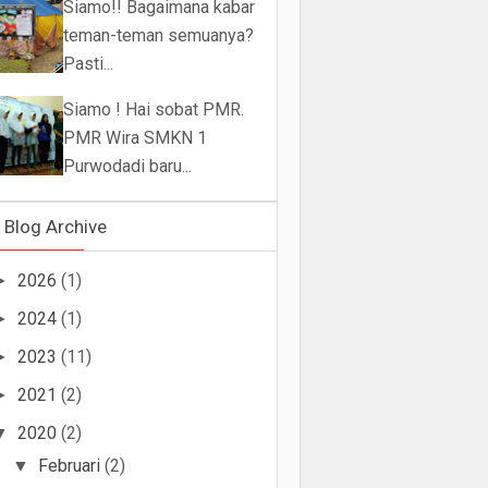
Siamo!! Bagaimana kabar
teman-teman semuanya?
Pasti...
Siamo ! Hai sobat PMR.
PMR Wira SMKN 1
Purwodadi baru...
Blog Archive
2026
(1)
►
2024
(1)
►
2023
(11)
►
2021
(2)
►
2020
(2)
▼
Februari
(2)
▼