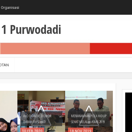
 Organisasi
1 Purwodadi
OTAN
AYO DONOR, DONOR
MENANAMKAN POLA HIDUP
DARAH ITU SEHAT!
SEHAT MELALUI ASMB 2019
10
FEB
2020
18
NOV
2019