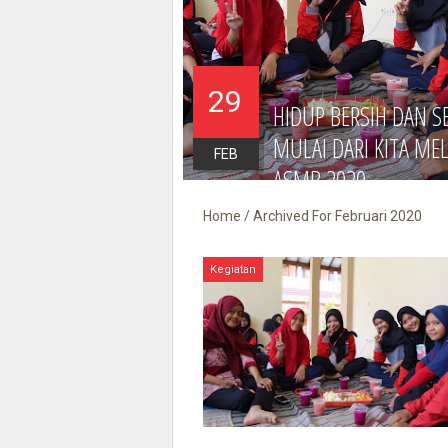
29
HIDUP BERSIH DAN S
MULAI DARI KITA ME
FEB
ASMB 2020
Home
/
Archived For Februari 2020
Kegiatan