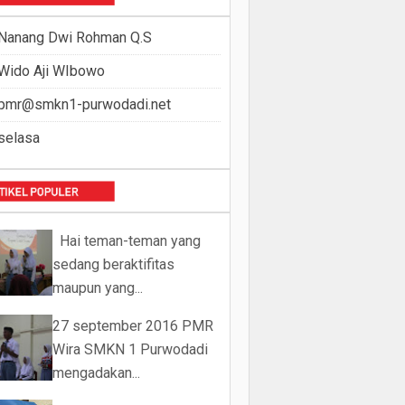
Nanang Dwi Rohman Q.S
Wido Aji WIbowo
pmr@smkn1-purwodadi.net
selasa
Hai teman-teman yang
sedang beraktifitas
maupun yang...
27 september 2016 PMR
Wira SMKN 1 Purwodadi
mengadakan...