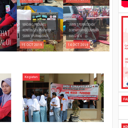
MADING PROMKES
SMKN 1 PURWODADI
KONTINGEN PMR WIRA
BERPARTISIPASI JUMBARA
EHAT
SMKN 1 PURWODADI
YANG KE-6
LALUI
15
OCT
2019
14
OCT
2019
Kegiatan