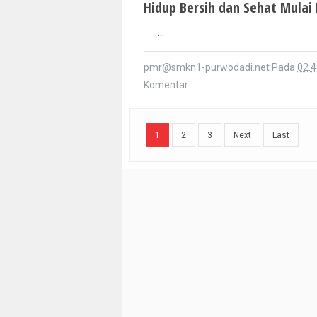
...
pmr@smkn1-purwodadi.net
Pada
02.4
Komentar
1
2
3
Next
Last