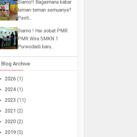
Siamo!! Bagaimana kabar
teman-teman semuanya?
Pasti...
Siamo ! Hai sobat PMR.
PMR Wira SMKN 1
Purwodadi baru...
Blog Archive
2026
(1)
►
2024
(1)
►
2023
(11)
►
2021
(2)
►
2020
(2)
►
2019
(5)
►