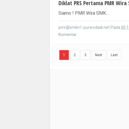
Siamo ! PMR Wira SMK...
pmr@smkn1-purwodadi.net
Pada
00.1
Komentar
1
2
3
Next
Last