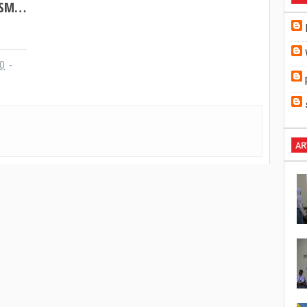
Diklat PRS Pertama PMR Wira SMKN 1 Purwodadi
0