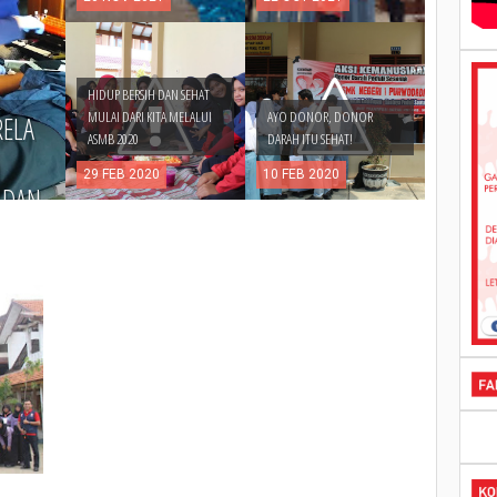
HIDUP BERSIH DAN SEHAT
MULAI DARI KITA MELALUI
AYO DONOR, DONOR
RELA
ASMB 2020
DARAH ITU SEHAT!
29
FEB
2020
10
FEB
2020
 DAN