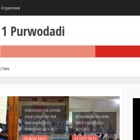
 Organisasi
1 Purwodadi
OTAN
PENDIDIKAN DAN LATIHAN
DASAR (DIKLATSAR) PMR
REORGANISASI PMR WIRA
WIRA SMK NEGERI 1
SMK N 1 PURWODADI
PURWODADI 2021/2022
2021/2022
20
NOV
2021
22
OCT
2021