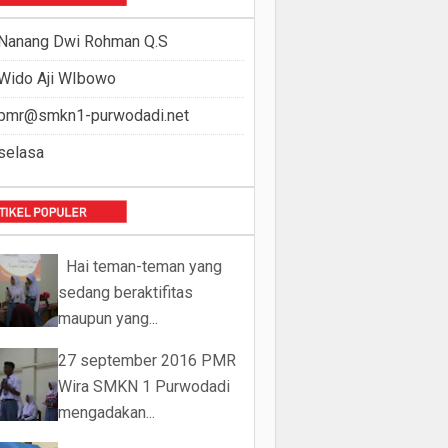
Nanang Dwi Rohman Q.S
Wido Aji WIbowo
pmr@smkn1-purwodadi.net
selasa
Hai teman-teman yang
sedang beraktifitas
maupun yang...
27 september 2016 PMR
Wira SMKN 1 Purwodadi
mengadakan...